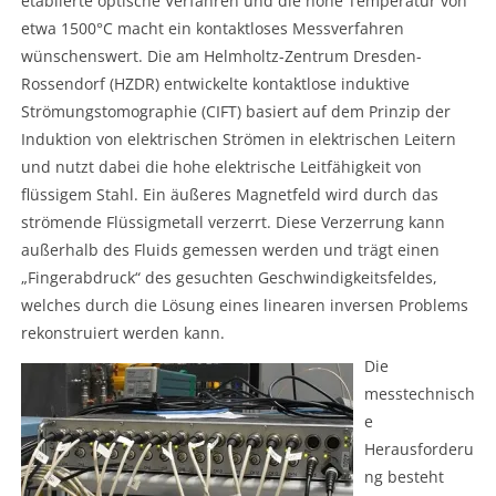
etablierte optische Verfahren und die hohe Temperatur von
etwa 1500°C macht ein kontaktloses Messverfahren
wünschenswert. Die am Helmholtz-Zentrum Dresden-
Rossendorf (HZDR) entwickelte kontaktlose induktive
Strömungstomographie (CIFT) basiert auf dem Prinzip der
Induktion von elektrischen Strömen in elektrischen Leitern
und nutzt dabei die hohe elektrische Leitfähigkeit von
flüssigem Stahl. Ein äußeres Magnetfeld wird durch das
strömende Flüssigmetall verzerrt. Diese Verzerrung kann
außerhalb des Fluids gemessen werden und trägt einen
„Fingerabdruck“ des gesuchten Geschwindigkeitsfeldes,
welches durch die Lösung eines linearen inversen Problems
rekonstruiert werden kann.
Die
messtechnisch
e
Herausforderu
ng besteht