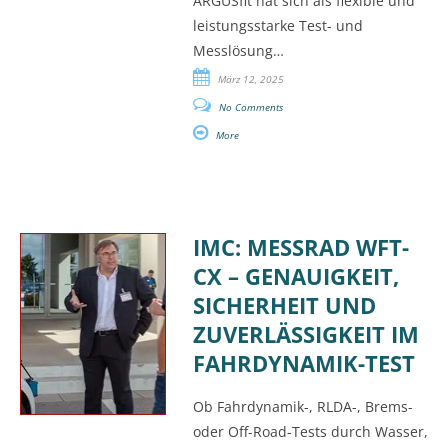
ARGUSfit hat sich als flexible und
leistungsstarke Test- und
Messlösung…
März 12, 2025
No Comments
More
IMC: MESSRAD WFT-
CX – GENAUIGKEIT,
SICHERHEIT UND
ZUVERLÄSSIGKEIT IM
FAHRDYNAMIK-TEST
Ob Fahrdynamik-, RLDA-, Brems-
oder Off-Road-Tests durch Wasser,