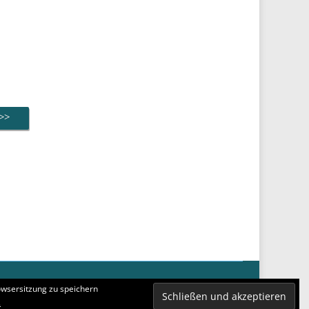
>>>
Felicity Theme
powered by
WordPress
owsersitzung zu speichern
.