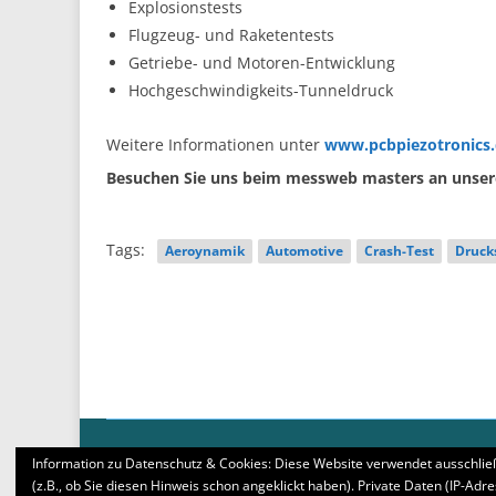
Explosionstests
Flugzeug- und Raketentests
Getriebe- und Motoren-Entwicklung
Hochgeschwindigkeits-Tunneldruck
Weitere Informationen unter
www.pcbpiezotronics.
Besuchen Sie uns beim messweb masters an unser
Tags:
Aeroynamik
Automotive
Crash-Test
Druck
© Copyright 2005 - 2026: D&H Premium Events GmbH, Starnbe
Information zu Datenschutz & Cookies: Diese Website verwendet ausschließ
(z.B., ob Sie diesen Hinweis schon angeklickt haben). Private Daten (IP-Adr