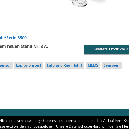
de/Serie-8500
em neuen Stand Nr. 3 A.
Weitere Produkte 
sensor
Explosionstest
Luft- und Raumfahrt
MEMS
Sensoren
rg
lich technisch notwendige Cookies, um Informationen über den Verlauf Ihrer Br
esse etc.) werden nicht gespeichert.
Unsere Datenschutzerklärung finden Sie hier