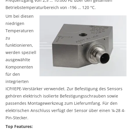
Frequenzgang von 2,5 … 10.000 Hz über den gesamten
Betriebstemperaturbereich von -196 … 120 °C.
Um bei diesen
niedrigen
Temperaturen
zu
funktionieren,
werden speziell
ausgewählte
Komponenten
für den
integrierten
ICP/IEPE-Verstärker verwendet. Zur Befestigung des Sensors
gehören elektrisch isolierte Befestigungsschrauben sowie
passendes Montagewerkzeug zum Lieferumfang. Für den
elektrischen Anschluss verfügt der Sensor über einen ¼-28 4-
Pin-Stecker.
Top Features: