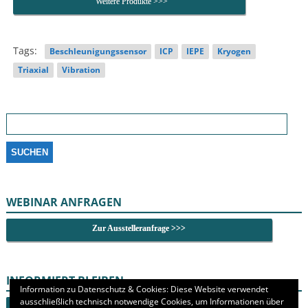
Weitere Produkte >>>
Tags:
Beschleunigungssensor
ICP
IEPE
Kryogen
Triaxial
Vibration
Suchen
nach:
WEBINAR ANFRAGEN
Zur Ausstelleranfrage >>>
INFORMIERT BLEIBEN
Information zu Datenschutz & Cookies: Diese Website verwendet
ausschließlich technisch notwendige Cookies, um Informationen über
Newsletter abonnieren >>>