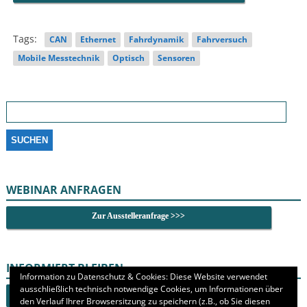
Tags:
CAN
Ethernet
Fahrdynamik
Fahrversuch
Mobile Messtechnik
Optisch
Sensoren
Suchen
nach:
WEBINAR ANFRAGEN
Zur Ausstelleranfrage >>>
INFORMIERT BLEIBEN
Information zu Datenschutz & Cookies: Diese Website verwendet
ausschließlich technisch notwendige Cookies, um Informationen über
Newsletter abonnieren >>>
den Verlauf Ihrer Browsersitzung zu speichern (z.B., ob Sie diesen