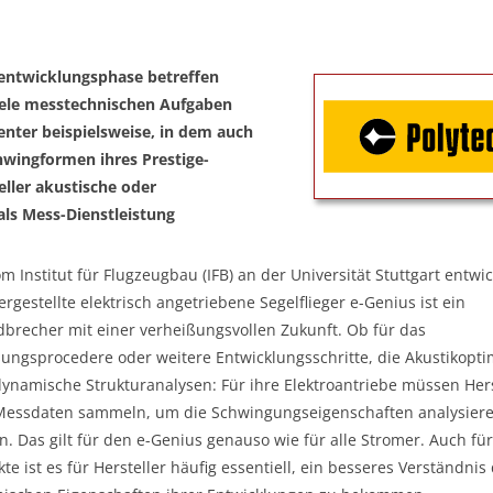
tentwicklungsphase betreffen
viele messtechnischen Aufgaben
nter beispielsweise, in dem auch
hwingformen ihres Prestige-
eller akustische oder
als Mess-Dienstleistung
m Institut für Flugzeugbau (IFB) an der Universität Stuttgart entwic
rgestellte elektrisch angetriebene Segelflieger e-Genius ist ein
dbrecher mit einer verheißungsvollen Zukunft. Ob für das
sungsprocedere oder weitere Entwicklungsschritte, die Akustikopt
ynamische Strukturanalysen: Für ihre Elektroantriebe müssen Hers
 Messdaten sammeln, um die Schwingungseigenschaften analysier
. Das gilt für den e-Genius genauso wie für alle Stromer. Auch fü
te ist es für Hersteller häufig essentiell, ein besseres Verständnis