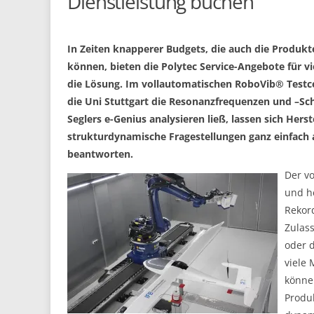
Dienstleistung buchen
In Zeiten knapperer Budgets, die auch die Produk
können, bieten die Polytec Service-Angebote für 
die Lösung. Im vollautomatischen RoboVib® Testce
die Uni Stuttgart die Resonanzfrequenzen und –Sc
Seglers e-Genius analysieren ließ, lassen sich Herst
strukturdynamische Fragestellungen ganz einfach 
beantworten.
Der vo
und he
Rekor
Zulas
oder d
viele
können
Produk