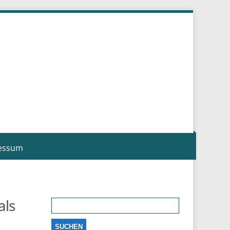
essum
Suchen
als
nach: