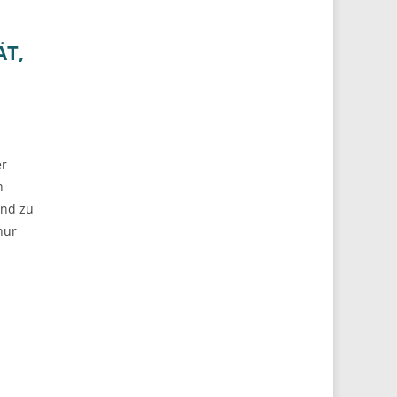
ÄT,
er
n
und zu
nur