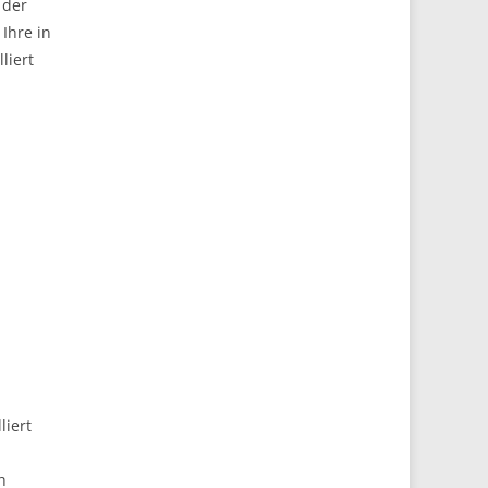
 der
Ihre in
liert
liert
h