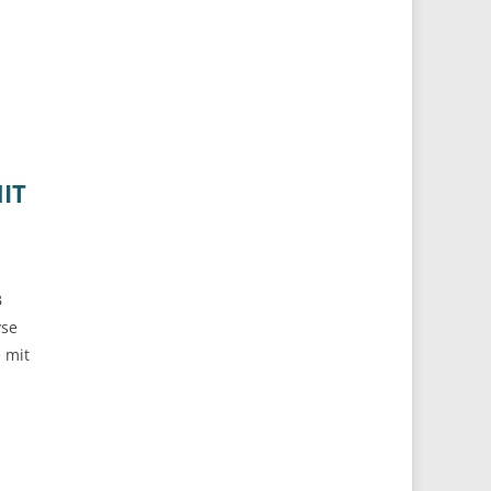
IT
B
yse
 mit