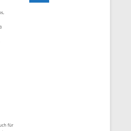
os,
3
e
uch für