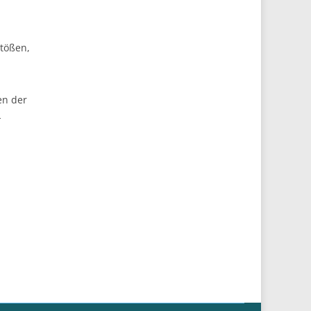
tößen,
en der
-