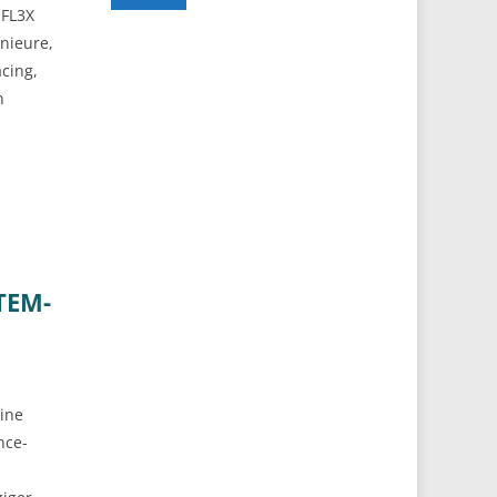
 FL3X
nieure,
cing,
n
TEM-
ine
nce-