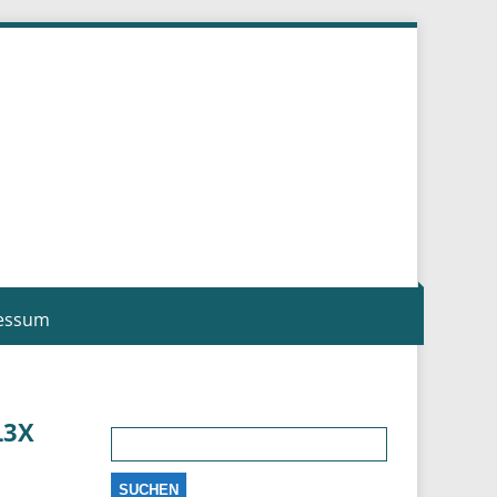
essum
L3X
Suchen
nach: