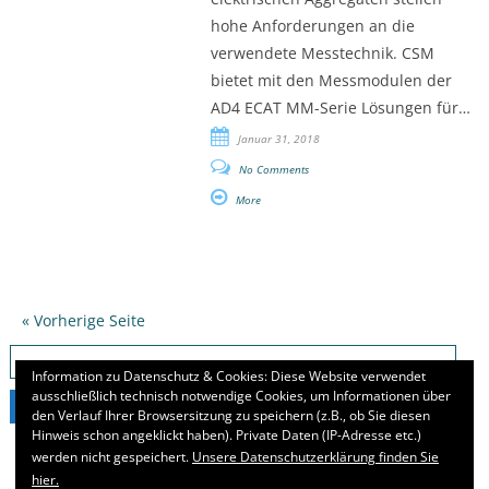
hohe Anforderungen an die
verwendete Messtechnik. CSM
bietet mit den Messmodulen der
AD4 ECAT MM-Serie Lösungen für…
Januar 31, 2018
No Comments
More
« Vorherige Seite
Suchen
nach:
Information zu Datenschutz & Cookies: Diese Website verwendet
ausschließlich technisch notwendige Cookies, um Informationen über
den Verlauf Ihrer Browsersitzung zu speichern (z.B., ob Sie diesen
Hinweis schon angeklickt haben). Private Daten (IP-Adresse etc.)
werden nicht gespeichert.
Unsere Datenschutzerklärung finden Sie
hier.