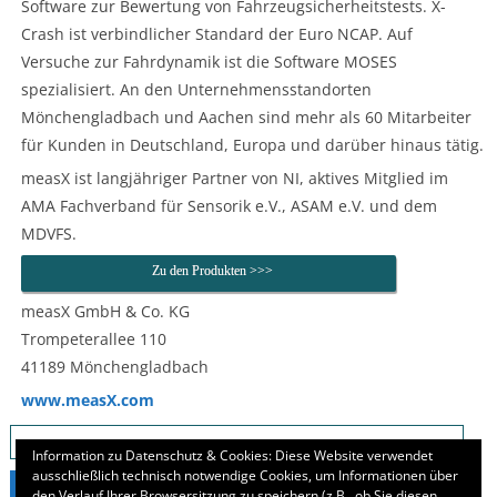
Software zur Bewertung von Fahrzeugsicherheitstests. X-
Crash ist verbindlicher Standard der Euro NCAP. Auf
Versuche zur Fahrdynamik ist die Software MOSES
spezialisiert. An den Unternehmensstandorten
Mönchengladbach und Aachen sind mehr als 60 Mitarbeiter
für Kunden in Deutschland, Europa und darüber hinaus tätig.
measX ist langjähriger Partner von NI, aktives Mitglied im
AMA Fachverband für Sensorik e.V., ASAM e.V. und dem
MDVFS.
Zu den Produkten >>>
measX GmbH & Co. KG
Trompeterallee 110
41189 Mönchengladbach
www.measX.com
Suchen
nach:
Information zu Datenschutz & Cookies: Diese Website verwendet
ausschließlich technisch notwendige Cookies, um Informationen über
den Verlauf Ihrer Browsersitzung zu speichern (z.B., ob Sie diesen