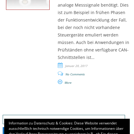
analoge Messsignale benötigt. Dies
ist zum Beispiel in frühen Phasen
der Funktionsentwicklung der Fall,
bei der noch nicht vorhandene
Steuergeräte emuliert werden
müssen. Auch bei Anwendungen in
Prüfständen ohne verfügbare CAN-
Schnittstellen ist…
Januar 20, 2017
No Comments
More
Suchen
nach:
Information zu Datenschutz & Cookies: Diese Website verwendet
ausschließlich technisch notwendige Cookies, um Informationen über
den Verlauf Ihrer Browsersitzung zu speichern (z.B., ob Sie diesen