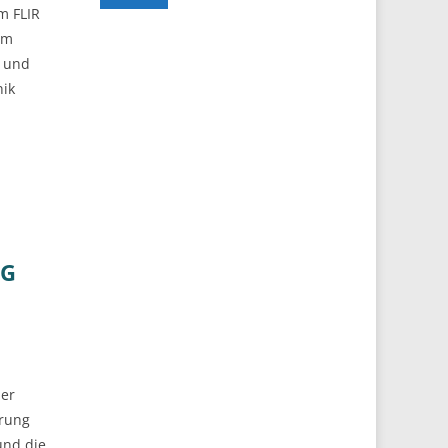
m FLIR
im
n und
nik
NG
er
erung
und die