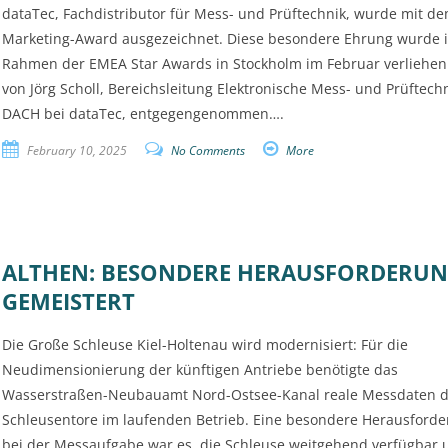
dataTec, Fachdistributor für Mess- und Prüftechnik, wurde mit de
Marketing-Award ausgezeichnet. Diese besondere Ehrung wurde 
Rahmen der EMEA Star Awards in Stockholm im Februar verliehe
von Jörg Scholl, Bereichsleitung Elektronische Mess- und Prüftech
DACH bei dataTec, entgegengenommen….
February 10, 2025
No Comments
More
ALTHEN: BESONDERE HERAUSFORDERU
GEMEISTERT
Die Große Schleuse Kiel-Holtenau wird modernisiert: Für die
Neudimensionierung der künftigen Antriebe benötigte das
Wasserstraßen-Neubauamt Nord-Ostsee-Kanal reale Messdaten d
Schleusentore im laufenden Betrieb. Eine besondere Herausford
bei der Messaufgabe war es, die Schleuse weitgehend verfügbar 