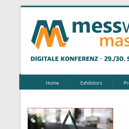
Home
Exhibitors
P