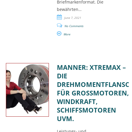
Briefmarkenformat. Die
bewährten…
June 7, 2021
No Comments
More
MANNER: XTREMAX –
DIE
DREHMOMENTFLANSCH
FÜR GROSSMOTOREN, W
INDKRAFT, S
CHIFFSMOTOREN U
VM.
Leistungs- und