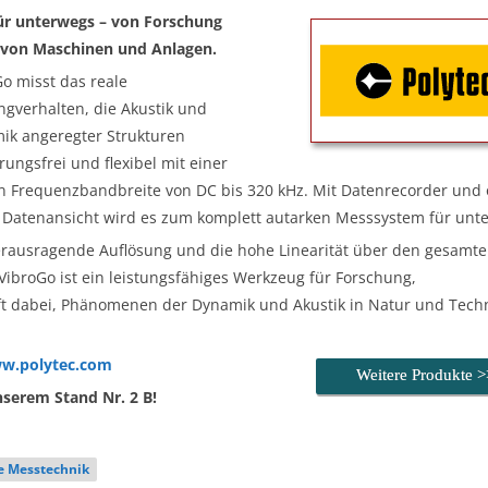
ür unterwegs – von Forschung
 von Maschinen und Anlagen.
o misst das reale
ngverhalten, die Akustik und
ik angeregter Strukturen
ungsfrei und flexibel mit einer
n Frequenzbandbreite von DC bis 320 kHz. Mit Datenrecorder und 
 Datenansicht wird es zum komplett autarken Messsystem für unt
erausragende Auflösung und die hohe Linearität über den gesamt
ibroGo ist ein leistungsfähiges Werkzeug für Forschung,
ft dabei, Phänomenen der Dynamik und Akustik in Natur und Techn
w.polytec.com
Weitere Produkte 
nserem Stand Nr. 2 B!
e Messtechnik