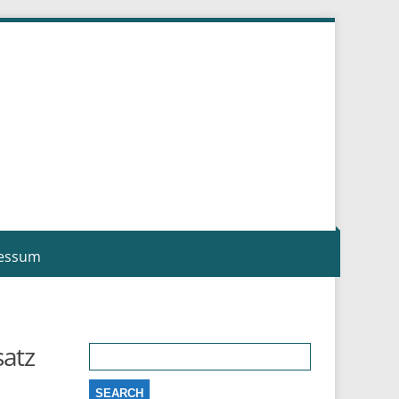
essum
Search
satz
for: