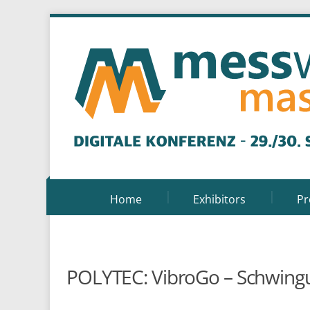
Home
Exhibitors
P
POLYTEC: VibroGo – Schwingu