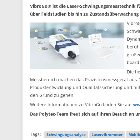
VibroGo® ist die Laser-Schwingungsmesstechnik f
über Feldstudien bis hin zu Zustandsüberwachung
VibroG
Schwi
Dynam
berühr
große
board
Die h
Messbereich machen das Präzisionsmessgerät aus. V
Produktentwicklung und Qualitätssicherung und hil
den Grund zu gehen.
Weitere Informationen zu VibroGo finden Sie auf
ww
Das Polytec-Team freut sich auf Ihren Besuch an u
Tags:
Schwingungsanalyse
Laservibrometer
Mobil