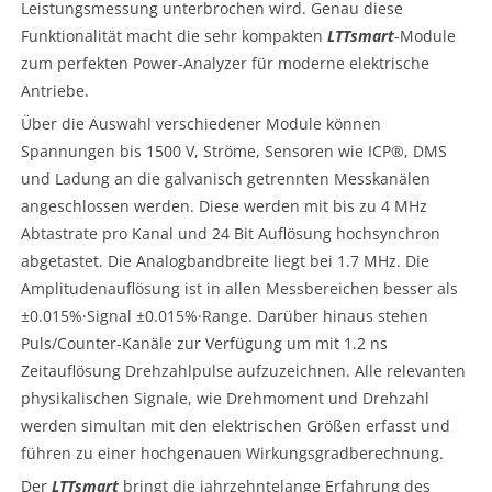
Leistungsmessung unterbrochen wird. Genau diese
Funktionalität macht die sehr kompakten
LTTsmart
-Module
zum perfekten Power-Analyzer für moderne elektrische
Antriebe.
Über die Auswahl verschiedener Module können
Spannungen bis 1500 V, Ströme, Sensoren wie ICP®, DMS
und Ladung an die galvanisch getrennten Messkanälen
angeschlossen werden. Diese werden mit bis zu 4 MHz
Abtastrate pro Kanal und 24 Bit Auflösung hochsynchron
abgetastet. Die Analogbandbreite liegt bei 1.7 MHz. Die
Amplitudenauflösung ist in allen Messbereichen besser als
±0.015%·Signal ±0.015%·Range. Darüber hinaus stehen
Puls/Counter-Kanäle zur Verfügung um mit 1.2 ns
Zeitauflösung Drehzahlpulse aufzuzeichnen. Alle relevanten
physikalischen Signale, wie Drehmoment und Drehzahl
werden simultan mit den elektrischen Größen erfasst und
führen zu einer hochgenauen Wirkungsgradberechnung.
Der
LTTsmart
bringt die jahrzehntelange Erfahrung des