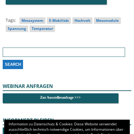
Tags:
Messsystem
E-Mobilität
Hochvolt
Messmodule
Spannung
Temperatur
Search
for:
WEBINAR ANFRAGEN
Zur Ausstelleranfrage >>>
INFORMIERT BLEIBEN
Information zu Datenschutz & Cookies: Diese Website verwendet
ausschließlich technisch notwendige Cookies, um Informationen über
Newsletter abonnieren >>>