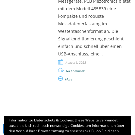
Messgeräte. PCB Piezotronics bietet
mit dem Modell 485B39 eine
kompakte und robuste
Messdatenerfassung im
Westentaschenformat an. Die
Signalkonditionierung geschieht
einfach und schnell über einen
USB-Anschluss, eine…
August 1, 2023
No Comments
More
Search
for:
Information zu Datenschutz & Cookies: Diese Website verwendet
ausschließlich technisch notwendige Cookies, um Informationen über
den Verlauf Ihrer Browsersitzung zu speichern (z.B., ob Sie diesen