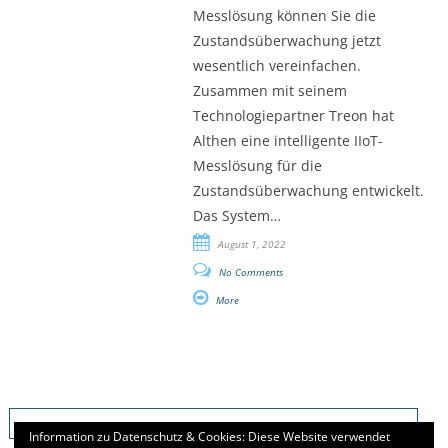
Messlösung können Sie die
Zustandsüberwachung jetzt
wesentlich vereinfachen.
Zusammen mit seinem
Technologiepartner Treon hat
Althen eine intelligente IIoT-
Messlösung für die
Zustandsüberwachung entwickelt.
Das System…
August 1, 2022
No Comments
More
Search
for:
Information zu Datenschutz & Cookies: Diese Website verwendet