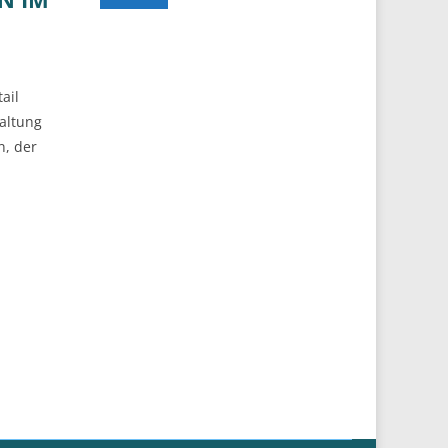
ail
waltung
n, der