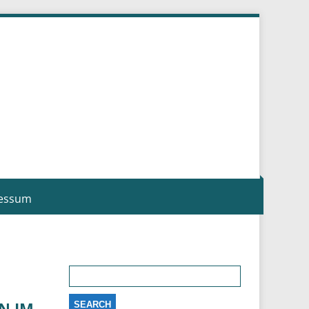
essum
Search
for:
N IM