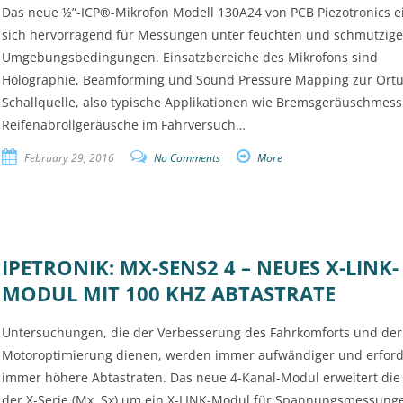
Das neue ½”-ICP®-Mikrofon Modell 130A24 von PCB Piezotronics e
sich hervorragend für Messungen unter feuchten und schmutzig
Umgebungsbedingungen. Einsatzbereiche des Mikrofons sind
Holographie, Beamforming und Sound Pressure Mapping zur Ort
Schallquelle, also typische Applikationen wie Bremsgeräuschmes
Reifenabrollgeräusche im Fahrversuch…
February 29, 2016
No Comments
More
IPETRONIK: MX-SENS2 4 – NEUES X-LINK-
MODUL MIT 100 KHZ ABTASTRATE
Untersuchungen, die der Verbesserung des Fahrkomforts und der
Motoroptimierung dienen, werden immer aufwändiger und erfor
immer höhere Abtastraten. Das neue 4-Kanal-Modul erweitert die 
der X-Serie (Mx, Sx) um ein X-LINK-Modul für Spannungsmessunge