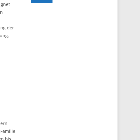
ignet
en
ung der
sung,
dern
Familie
n bis