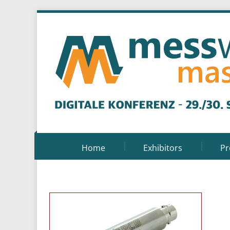
Home
Exhibitors
P