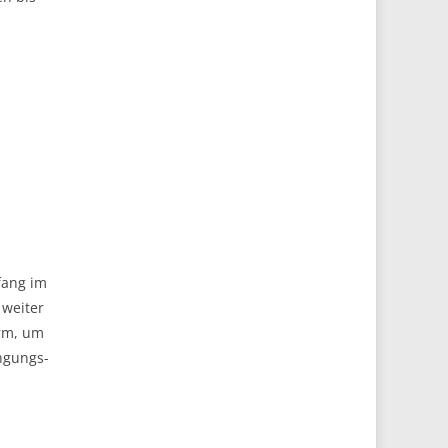
fang im
weiter
rm, um
ingungs-